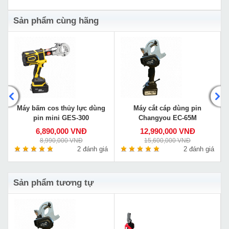
Sản phẩm cùng hãng
Máy bấm cos thủy lực dùng
Máy cắt cáp dùng pin
pin mini GES-300
Changyou EC-65M
6,890,000 VNĐ
12,990,000 VNĐ
8,990,000 VNĐ
15,600,000 VNĐ
á
2 đánh giá
2 đánh giá
Sản phẩm tương tự