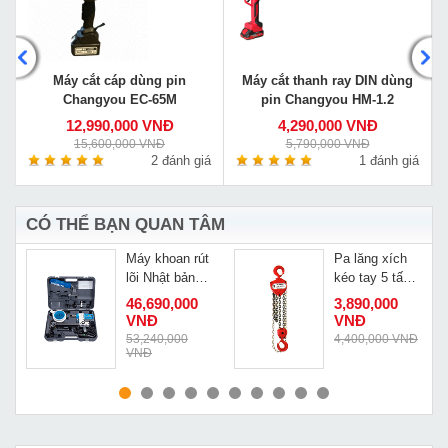
Máy cắt cáp dùng pin
Máy cắt thanh ray DIN dùng
Changyou EC-65M
pin Changyou HM-1.2
12,990,000 VNĐ
4,290,000 VNĐ
15,600,000 VNĐ
5,790,000 VNĐ
á
2 đánh giá
1 đánh giá
CÓ THỂ BẠN QUAN TÂM
Máy khoan rút
Pa lăng xích
lõi Nhật bản
kéo tay 5 tấn
Shibuya
5m Nitto
46,690,000
3,890,000
TS092ASC
50VP5
VNĐ
VNĐ
Đ
53,240,000
4,400,000 VNĐ
VNĐ
MUA NGAY
MUA NGAY