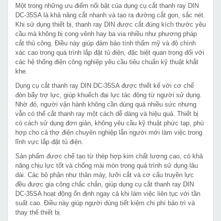
Một trong những ưu điểm nổi bật của dụng cụ cắt thanh ray DIN
DC-35SA là khả năng cắt nhanh và tạo ra đường cắt gọn, sắc nét.
Khi sử dụng thiết bị, thanh ray DIN được cắt đúng kích thước yêu
cầu mà không bị cong vênh hay ba via nhiều như phương pháp
cắt thủ công. Điều này giúp đảm bảo tính thẩm mỹ và độ chính
xác cao trong quá trình lắp đặt tủ điện, đặc biệt quan trọng đối với
các hệ thống điện công nghiệp yêu cầu tiêu chuẩn kỹ thuật khắt
khe.
Dụng cụ cắt thanh ray DIN DC-35SA được thiết kế với cơ chế
đòn bẩy trợ lực, giúp khuếch đại lực tác động từ người sử dụng.
Nhờ đó, người vận hành không cần dùng quá nhiều sức nhưng
vẫn có thể cắt thanh ray một cách dễ dàng và hiệu quả. Thiết bị
có cách sử dụng đơn giản, không yêu cầu kỹ thuật phức tạp, phù
hợp cho cả thợ điện chuyên nghiệp lẫn người mới làm việc trong
lĩnh vực lắp đặt tủ điện.
Sản phẩm được chế tạo từ thép hợp kim chất lượng cao, có khả
năng chịu lực tốt và chống mài mòn trong quá trình sử dụng lâu
dài. Các bộ phận như thân máy, lưỡi cắt và cơ cấu truyền lực
đều được gia công chắc chắn, giúp dụng cụ cắt thanh ray DIN
DC-35SA hoạt động ổn định ngay cả khi làm việc liên tục với tần
suất cao. Điều này giúp người dùng tiết kiệm chi phí bảo trì và
thay thế thiết bị.