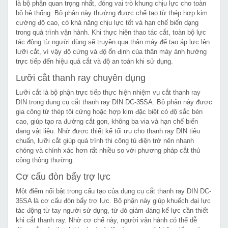
là bộ phận quan trọng nhất, đóng vai trò khung chịu lực cho toàn
bộ hệ thống. Bộ phận này thường được chế tạo từ thép hợp kim
cường độ cao, có khả năng chịu lực tốt và hạn chế biến dạng
trong quá trình vận hành. Khi thực hiện thao tác cắt, toàn bộ lực
tác động từ người dùng sẽ truyền qua thân máy để tạo áp lực lên
lưỡi cắt, vì vậy độ cứng và độ ổn định của thân máy ảnh hưởng
trực tiếp đến hiệu quả cắt và độ an toàn khi sử dụng.
Lưỡi cắt thanh ray chuyên dụng
Lưỡi cắt là bộ phận trực tiếp thực hiện nhiệm vụ cắt thanh ray
DIN trong dụng cụ cắt thanh ray DIN DC-35SA. Bộ phận này được
gia công từ thép tôi cứng hoặc hợp kim đặc biệt có độ sắc bén
cao, giúp tạo ra đường cắt gọn, không ba via và hạn chế biến
dạng vật liệu. Nhờ được thiết kế tối ưu cho thanh ray DIN tiêu
chuẩn, lưỡi cắt giúp quá trình thi công tủ điện trở nên nhanh
chóng và chính xác hơn rất nhiều so với phương pháp cắt thủ
công thông thường.
Cơ cấu đòn bẩy trợ lực
Một điểm nổi bật trong cấu tạo của dụng cụ cắt thanh ray DIN DC-
35SA là cơ cấu đòn bẩy trợ lực. Bộ phận này giúp khuếch đại lực
tác động từ tay người sử dụng, từ đó giảm đáng kể lực cần thiết
khi cắt thanh ray. Nhờ cơ chế này, người vận hành có thể dễ