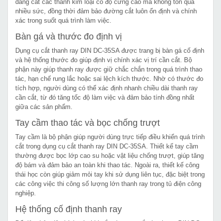
dàng cắt các thanh kim loại có độ cứng cao mà không tốn quá
nhiều sức, đồng thời đảm bảo đường cắt luôn ổn định và chính
xác trong suốt quá trình làm việc.
Bàn gá và thước đo định vị
Dụng cụ cắt thanh ray DIN DC-35SA được trang bị bàn gá cố định
và hệ thống thước đo giúp định vị chính xác vị trí cần cắt. Bộ
phận này giúp thanh ray được giữ chắc chắn trong quá trình thao
tác, hạn chế rung lắc hoặc sai lệch kích thước. Nhờ có thước đo
tích hợp, người dùng có thể xác định nhanh chiều dài thanh ray
cần cắt, từ đó tăng tốc độ làm việc và đảm bảo tính đồng nhất
giữa các sản phẩm.
Tay cầm thao tác và bọc chống trượt
Tay cầm là bộ phận giúp người dùng trực tiếp điều khiển quá trình
cắt trong dụng cụ cắt thanh ray DIN DC-35SA. Thiết kế tay cầm
thường được bọc lớp cao su hoặc vật liệu chống trượt, giúp tăng
độ bám và đảm bảo an toàn khi thao tác. Ngoài ra, thiết kế công
thái học còn giúp giảm mỏi tay khi sử dụng liên tục, đặc biệt trong
các công việc thi công số lượng lớn thanh ray trong tủ điện công
nghiệp.
Hệ thống cố định thanh ray