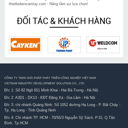
thietbidiencamtay.com - Nâng tầm sự lựa chọn!
ĐỐI TÁC & KHÁCH HÀNG
CÔNG TY TNHH GIẢI PHÁP PHÁT TRIỂN CÔNG NGHIỆP VIỆT NAM
VIETNAM INDUSTRY DEVELOPMENT SOLUTION CO., LTD
Đ/c 1: Số 82 Ngõ 651 Minh Khai - Hai Bà Trưng - Hà Nội.
Đ/c 2: A3D1 - DX13 - KĐT Đặng Xá - Gia Lâm - Hà Nội
Đ/c 3: chi nhánh Quảng Ninh: Số 1052 đường Hạ Long - P. Bãi Cháy -
Tp. Hạ Long - Tỉnh Quảng Ninh
Đ/c 4: Chi nhánh TP. HCM - 70/55/3 Nguyễn Sỹ Sách, P.15, Q.Tân
Bình, Tp.HCM