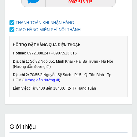
0907.513.315
THANH TOÁN KHI NHẬN HÀNG
GIAO HÀNG MIỄN PHÍ NỘI THÀNH
HỖ TRỢ ĐẶT HÀNG QUA ĐIỆN THOẠI:
Hotline:
0972.888.247 - 0907.513.315
Địa chỉ 1:
Số 82 Ngõ 651 Minh Khai - Hai Bà Trưng - Hà Nội
(
Hướng dẫn đường đi
)
Địa chỉ 2:
70/55/3 Nguyễn Sỹ Sách - P.15 - Q. Tân Bình - Tp.
HCM (
Hướng dẫn đường đi
)
Làm việc:
Từ 8h00 đến 18h00, T2- T7 Hàng Tuần
Giới thiệu