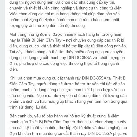
dụng thì người dùng nên lựa chọn các nhà cung cấp uy tín,
chuyên về thiết bị điện công nghiệp và dụng cụ thi công tủ điện.
Việc chọn đúng địa chỉ mua hàng không chỉ giúp đảm bảo sản
phẩm hoạt động ổn định mà còn hạn chế rủi ro hàng kém chất
lượng gây ảnh hưởng đến tiến độ thi công.
Một trong những đơn vị được nhiều khách hàng tin tưởng hiện
nay là Thiết Bị Điện Cầm Tay – nơi chuyên cung cấp các thiết bị
điện, dụng cụ cơ khí và thiết bị hỗ trợ lắp đặt tủ điện công nghiệp.
Tại đây, khách hàng có thể tìm thấy nhiều dòng dụng cụ chuyên
dụng như dụng cụ cắt thanh ray DIN DC-35SA với chất lượng ổn
định, phù hợp cho các công việc thi công thực tế trong ngành
điện.
Khi lựa chọn mua dụng cụ cắt thanh ray DIN DC-35SA tại Thiết Bị
Điện Cầm Tay, người dùng sẽ được hỗ trợ tư vấn chi tiết về sản
phẩm, cách sử dụng cũng như lựa chọn thiết bị phù hợp với nhu
cầu công việc. Ngoài ra, đơn vị còn chú trọng đến chất lượng sản
phẩm và dịch vụ hậu mãi, giúp khách hàng yên tâm hơn trong quá
trình sử dụng lâu dài.
Bên cạnh đó, yếu tố bảo hành và hỗ trợ kỹ thuật cũng là điểm
mạnh giúp Thiết Bị Điện Cầm Tay trở thành lựa chọn đáng tin cậy
cho các kỹ thuật viên điện, thợ lắp đặt tủ điện và doanh nghiệp cơ
điện khi cần tìm mua dụng cụ cắt thanh ray DIN DC-35SA phục vụ