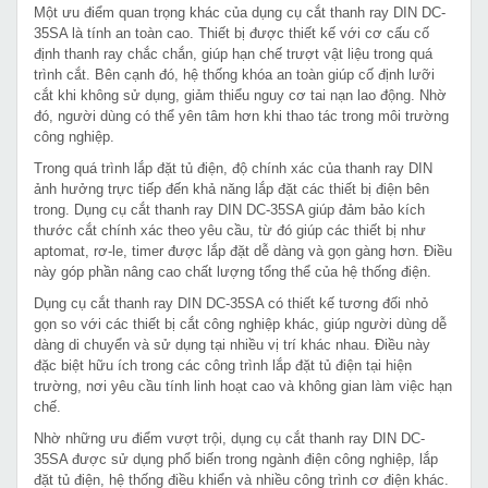
Một ưu điểm quan trọng khác của dụng cụ cắt thanh ray DIN DC-
35SA là tính an toàn cao. Thiết bị được thiết kế với cơ cấu cố
định thanh ray chắc chắn, giúp hạn chế trượt vật liệu trong quá
trình cắt. Bên cạnh đó, hệ thống khóa an toàn giúp cố định lưỡi
cắt khi không sử dụng, giảm thiểu nguy cơ tai nạn lao động. Nhờ
đó, người dùng có thể yên tâm hơn khi thao tác trong môi trường
công nghiệp.
Trong quá trình lắp đặt tủ điện, độ chính xác của thanh ray DIN
ảnh hưởng trực tiếp đến khả năng lắp đặt các thiết bị điện bên
trong. Dụng cụ cắt thanh ray DIN DC-35SA giúp đảm bảo kích
thước cắt chính xác theo yêu cầu, từ đó giúp các thiết bị như
aptomat, rơ-le, timer được lắp đặt dễ dàng và gọn gàng hơn. Điều
này góp phần nâng cao chất lượng tổng thể của hệ thống điện.
Dụng cụ cắt thanh ray DIN DC-35SA có thiết kế tương đối nhỏ
gọn so với các thiết bị cắt công nghiệp khác, giúp người dùng dễ
dàng di chuyển và sử dụng tại nhiều vị trí khác nhau. Điều này
đặc biệt hữu ích trong các công trình lắp đặt tủ điện tại hiện
trường, nơi yêu cầu tính linh hoạt cao và không gian làm việc hạn
chế.
Nhờ những ưu điểm vượt trội, dụng cụ cắt thanh ray DIN DC-
35SA được sử dụng phổ biến trong ngành điện công nghiệp, lắp
đặt tủ điện, hệ thống điều khiển và nhiều công trình cơ điện khác.