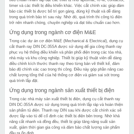
timer và các thiết bị điều khiển khác. Việc cắt chính xác giúp đảm
bảo các thiết bị được bố trí gọn gàng, đúng kỹ thuật và dễ dàng
trong quá trình bảo trì sau này. Nhờ đó, quá trình thi công tủ điện
trở nên nhanh chóng, chuyên nghiệp và đạt tiêu chuẩn cao hơn.
Ứng dụng trong ngành cơ điện M&E
Trong các dự án cơ điện M&E (Mechanical & Electrical), dụng cụ
cắt thanh ray DIN DC-35SA được sử dụng để gia công thanh ray
phục vụ hệ thống điều khiển và phân phối điện trong các tòa nhà,
nhà máy và khu công nghiệp. Thiết bị giúp kỹ thuật viên dễ dàng
điều chỉnh kích thước thanh ray theo từng bản vẽ thiết kế, đảm
bảo độ chính xác cao trong thi công. Điều này góp phần nâng cao
chất lượng tổng thể của hệ thống cơ điện và giảm sai sót trong
quá trình lắp đặt.
Ứng dụng trong ngành sản xuất thiết bị điện
Trong các nhà máy sản xuất thiết bị điện, dụng cụ cắt thanh ray
DIN DC-35SA được sử dụng trong quá trình lắp ráp và hoàn thiện
sản phẩm tủ điện. Thanh ray DIN sau khi được cắt chính xác sẽ
được lắp vào tủ để cố định các thiết bị điện bên trong. Nhờ khả
năng cắt nhanh và đồng đều, thiết bị giúp tăng năng suất sản
xuất, giảm thời gian gia công và đảm bảo chất lượng sản phẩm
đầu ra ổn định.