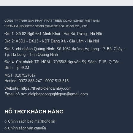
CÔNG TY TNHH GIẢI PHÁP PHÁT TRIỂN CÔNG NGHIỆP VIỆT NAM
VIETNAM INDUSTRY DEVELOPMENT SOLUTION CO., LTD
Đ/c 1: Số 82 Ngõ 651 Minh Khai - Hai Bà Trưng - Hà Nội.
Đ/c 2: A3D1 - DX13 - KĐT Đặng Xá - Gia Lâm - Hà Nội
Đ/c 3: chi nhánh Quảng Ninh: Số 1052 đường Hạ Long - P. Bãi Cháy -
Tp. Hạ Long - Tỉnh Quảng Ninh
Đ/c 4: Chi nhánh TP. HCM - 70/55/3 Nguyễn Sỹ Sách, P.15, Q.Tân
Bình, Tp.HCM
MST: 0107527617
Hotline:
0972.888.247
-
0907.513.315
Website:
https://thietbidiencamtay.com
Email hỗ trợ:
giaiphapcongnghiepvn@gmail.com
HỖ TRỢ KHÁCH HÀNG
Chính sách bảo mật thông tin
Chính sách vận chuyển