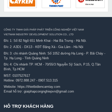
CÔNG TY TNHH GIẢI PHÁP PHÁT TRIỂN CÔNG NGHIỆP VIỆT NAM
VIETNAM INDUSTRY DEVELOPMENT SOLUTION CO., LTD
Đ/c 1: Số 82 Ngõ 651 Minh Khai - Hai Bà Trưng - Hà Nội.
Đ/c 2: A3D1 - DX13 - KĐT Đặng Xá - Gia Lâm - Hà Nội
Đ/c 3: chi nhánh Quảng Ninh: Số 1052 đường Hạ Long - P. Bãi Cháy -
Tp. Hạ Long - Tỉnh Quảng Ninh
Đ/c 4: Chi nhánh TP. HCM - 70/55/3 Nguyễn Sỹ Sách, P.15, Q.Tân
Bình, Tp.HCM
MST: 0107527617
Hotline:
0972.888.247
-
0907.513.315
Website:
https://thietbidiencamtay.com
Email hỗ trợ:
giaiphapcongnghiepvn@gmail.com
HỖ TRỢ KHÁCH HÀNG