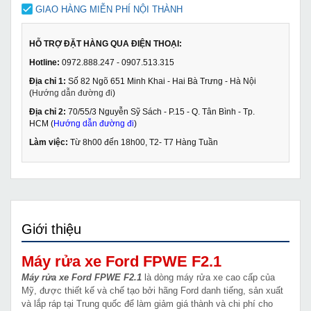
GIAO HÀNG MIỄN PHÍ NỘI THÀNH
HỖ TRỢ ĐẶT HÀNG QUA ĐIỆN THOẠI:
Hotline:
0972.888.247 - 0907.513.315
Địa chỉ 1:
Số 82 Ngõ 651 Minh Khai - Hai Bà Trưng - Hà Nội
(
Hướng dẫn đường đi
)
Địa chỉ 2:
70/55/3 Nguyễn Sỹ Sách - P.15 - Q. Tân Bình - Tp.
HCM (
Hướng dẫn đường đi
)
Làm việc:
Từ 8h00 đến 18h00, T2- T7 Hàng Tuần
Giới thiệu
Máy rửa xe Ford FPWE F2.1
Máy rửa xe Ford FPWE F2.1
là dòng máy rửa xe cao cấp của
Mỹ, được thiết kế và chế tạo bởi hãng Ford danh tiếng, sản xuất
và lắp ráp tại Trung quốc để làm giảm giá thành và chi phí cho