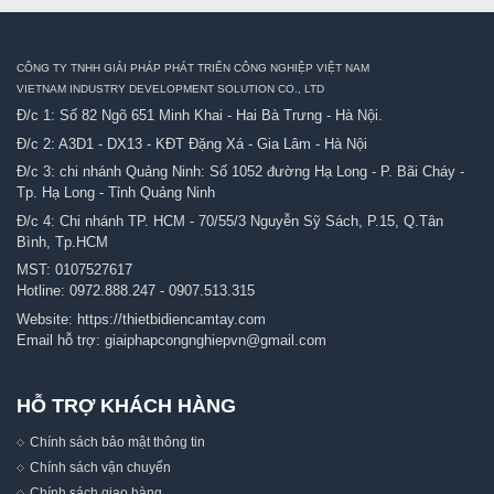
CÔNG TY TNHH GIẢI PHÁP PHÁT TRIỂN CÔNG NGHIỆP VIỆT NAM
VIETNAM INDUSTRY DEVELOPMENT SOLUTION CO., LTD
Đ/c 1: Số 82 Ngõ 651 Minh Khai - Hai Bà Trưng - Hà Nội.
Đ/c 2: A3D1 - DX13 - KĐT Đặng Xá - Gia Lâm - Hà Nội
Đ/c 3: chi nhánh Quảng Ninh: Số 1052 đường Hạ Long - P. Bãi Cháy -
Tp. Hạ Long - Tỉnh Quảng Ninh
Đ/c 4: Chi nhánh TP. HCM - 70/55/3 Nguyễn Sỹ Sách, P.15, Q.Tân
Bình, Tp.HCM
MST: 0107527617
Hotline:
0972.888.247
-
0907.513.315
Website:
https://thietbidiencamtay.com
Email hỗ trợ:
giaiphapcongnghiepvn@gmail.com
HỖ TRỢ KHÁCH HÀNG
Chính sách bảo mật thông tin
Chính sách vận chuyển
Chính sách giao hàng