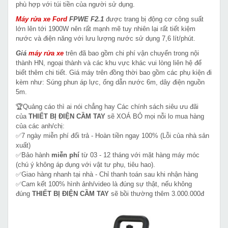
phù hợp với túi tiền của người sử dụng.
Máy rửa xe Ford
FPWE F2.1
được trang bị động cơ công suất
lớn lên tới 1900W nên rất mạnh mẽ tuy nhiên lại rất tiết kiệm
nước và điện năng với lưu lượng nước sử dụng 7,6 lít/phút.
Giá
máy rửa xe
trên đã bao gồm chi phí vận chuyển trong nội
thành HN, ngoại thành và các khu vực khác vui lòng liên hệ để
biết thêm chi tiết. Giá máy trên đồng thời bao gồm các phụ kiện đi
kèm như: Súng phun áp lực, ống dẫn nước 6m, dây điện nguồn
5m.
🏆Quảng cáo thì ai nói chẳng hay Các chính sách siêu ưu đãi
của
THIẾT BỊ ĐIỆN CẦM TAY
sẽ XOÁ BỎ mọi nỗi lo mua hàng
của các anh/chị:
✅7 ngày miễn phí đổi trả - Hoàn tiền ngay 100% (Lỗi của nhà sản
xuất)
✅Bảo hành
miễn phí
từ 03 - 12 tháng với mặt hàng máy móc
(chú ý không áp dụng với vật tư phụ, tiêu hao).
✅Giao hàng nhanh tại nhà - Chỉ thanh toán sau khi nhận hàng
✅Cam kết 100% hình ảnh/video là đúng sự thật, nếu không
đúng
THIẾT BỊ ĐIỆN CẦM TAY
sẽ bồi thường thêm 3.000.000đ