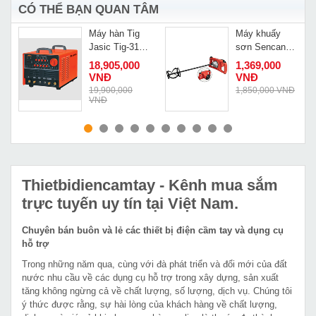
CÓ THỂ BẠN QUAN TÂM
n
Máy hàn Tig
Máy khuấy
Jasic Tig-315P
sơn Sencan
ACDC
581404
18,905,000
1,369,000
VNĐ
VNĐ
Đ
19,900,000
1,850,000 VNĐ
VNĐ
MUA NGAY
MUA NGAY
Thietbidiencamtay
- Kênh mua sắm
trực tuyến uy tín tại Việt Nam.
Chuyên bán buôn và lẻ các thiết bị điện cầm tay và dụng cụ
hỗ trợ
Trong những năm qua, cùng với đà phát triển và đổi mới của đất
nước nhu cầu về các dụng cụ hỗ trợ trong xây dựng, sản xuất
tăng không ngừng cả về chất lượng, số lượng, dịch vụ. Chúng tôi
ý thức được rằng, sự hài lòng của khách hàng về chất lượng,